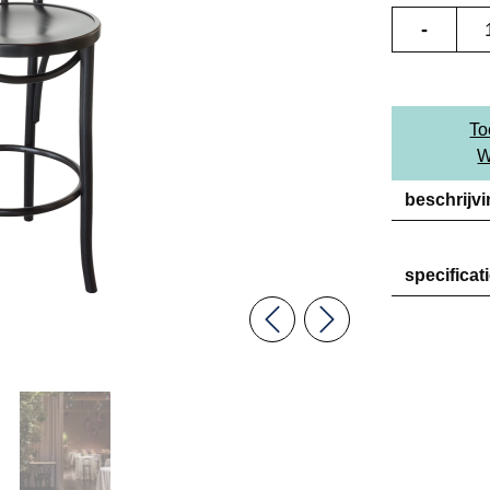
-
To
W
beschrijv
specificat
Previous
Next