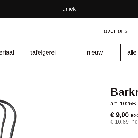
uniek
over ons
riaal
tafelgerei
nieuw
all
Barkr
art. 1025B
€ 9,00
exc
€ 10,89 inc