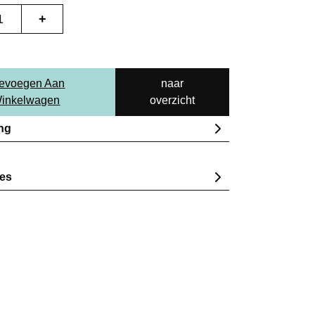
+
evoegen Aan
naar
inkelwagen
overzicht
ing
ies