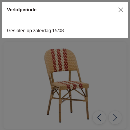
Verlofperiode
Gesloten op zaterdag 15/08
home
meubilair
stoel
Bistrostoel rood/wit
Previous
Next