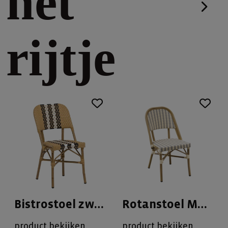
het
rijtje
Bistrostoel zwart/wit
Rotanstoel Marais
product bekijken
product bekijken