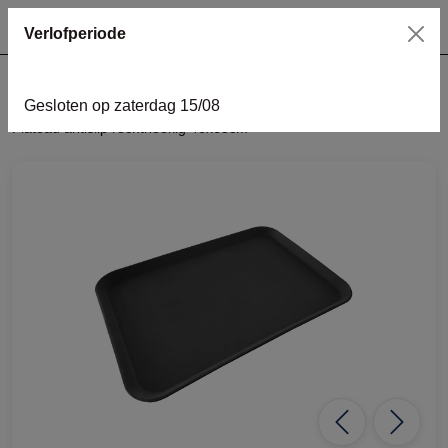
Verlofperiode
Gesloten op zaterdag 15/08
home
keukenmateriaal
tools
Plateau antislip rechthoekig 46x65cm
Previous
Next