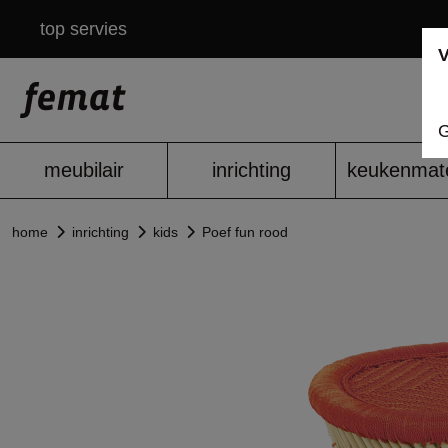
top servies
V
G
meubilair
inrichting
keukenmate
home
inrichting
kids
Poef fun rood