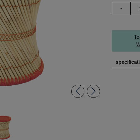
-
To
W
specificat
Previous
Next