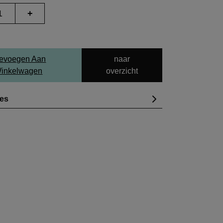
+
evoegen Aan
naar
inkelwagen
overzicht
ies