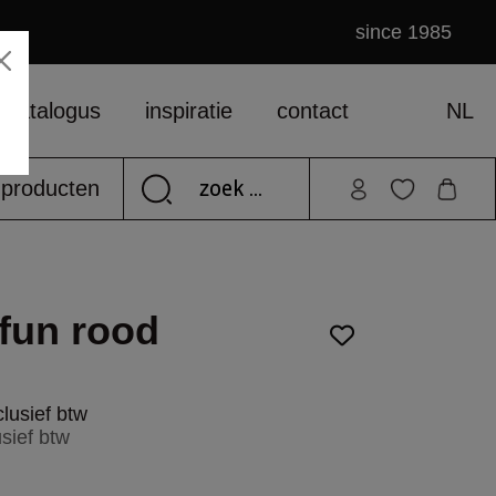
since 1985
catalogus
inspiratie
contact
NL
e producten
fun rood
lusief btw
usief btw