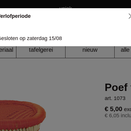
uniek
erlofperiode
over ons
esloten op zaterdag 15/08
riaal
tafelgerei
nieuw
all
Poef 
art. 1073
€ 5,00
exc
€ 6,05 incl