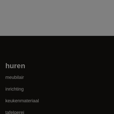
huren
meubilair
inrichting
keukenmateriaal
tafelgerei