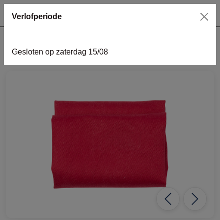
Verlofperiode
Gesloten op zaterdag 15/08
home
tafelgerei
Servet rood
Previous
Next