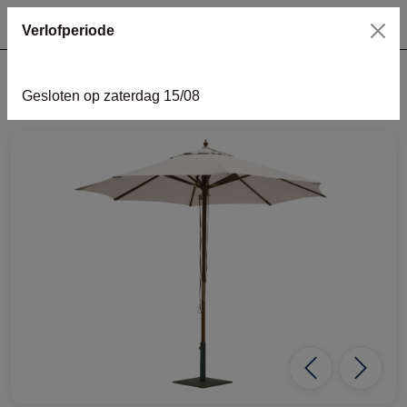
Verlofperiode
Gesloten op zaterdag 15/08
home
inrichting
Teakparasol ecru Ø 350cm
Previous
Next