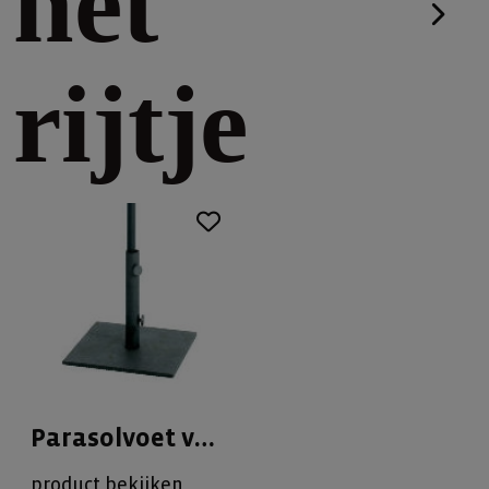
het
rijtje
Parasolvoet voor teakparasol
product bekijken