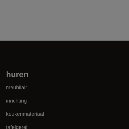
huren
meubilair
inrichting
keukenmateriaal
tafelgerei