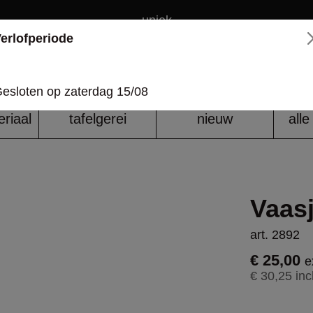
uniek
erlofperiode
over ons
esloten op zaterdag 15/08
riaal
tafelgerei
nieuw
all
Vaas
art. 2892
€ 25,00
e
€ 30,25 inc