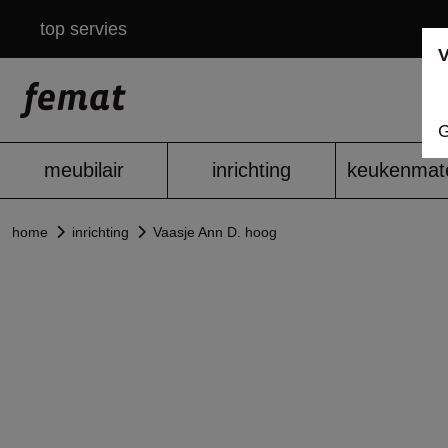
top servies
V
G
meubilair
inrichting
keukenmate
home
inrichting
Vaasje Ann D. hoog