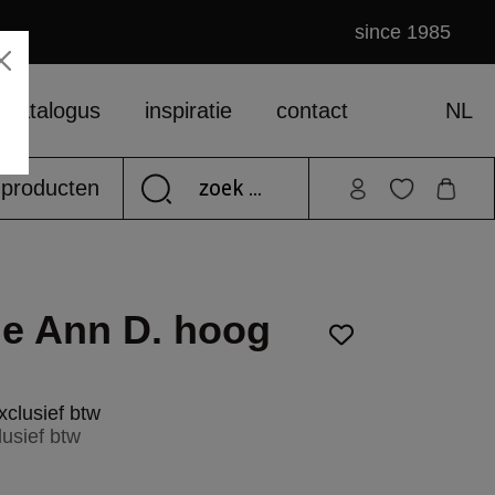
since 1985
catalogus
inspiratie
contact
NL
e producten
je Ann D. hoog
xclusief btw
lusief btw