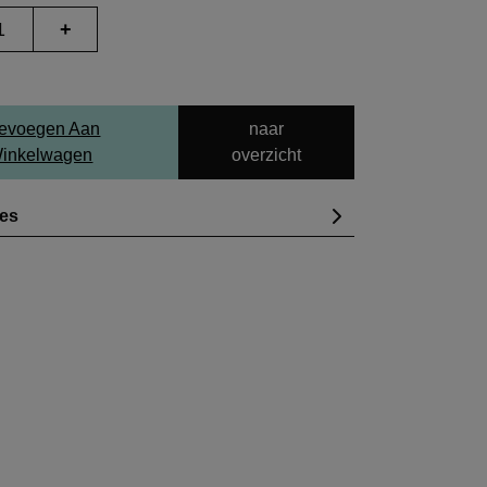
+
evoegen Aan
naar
inkelwagen
overzicht
ies