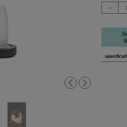
-
To
W
specificat
Previous
Next